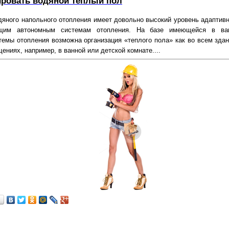
ировать водяной теплый пол
дяного напольного отопления имеет довольно высокий уровень адаптивн
щим автономным системам отопления. На базе имеющейся в в
темы отопления возможна организация «теплого пола» как во всем здани
ниях, например, в ванной или детской комнате....
…