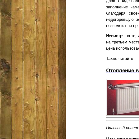
дров в виде пол
заполнение кам
благодаря свое
недогоревшую з
позволяют не пр
Несмотря на то,
на третьем мест
цена использова
Также читайте
Отопление 
Полезный совет