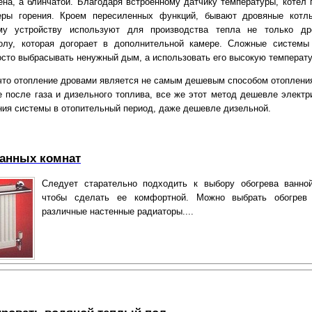
ена, а блинчатой. Благодаря встроенному датчику температуры, котел 
еры горения. Кроем пересиленных функций, бывают дровяные котл
му устройству используют для производства тепла не только др
олу, которая догорает в дополнительной камере. Сложные систем
осто выбрасывать ненужный дым, а использовать его высокую температу
 что отопление дровами является не самым дешевым способом отопления,
е после газа и дизельного топлива, все же этот метод дешевле электри
ния системы в отопительный период, даже дешевле дизельной.
ванных комнат
Следует старательно подходить к выбору обогрева ванно
чтобы сделать ее комфортной. Можно выбрать обогрев
различные настенные радиаторы....