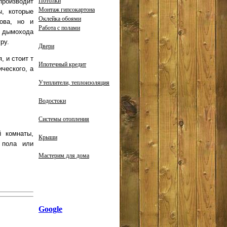
Потолки
производит
Монтаж гипсокартона
ы, которые
Оклейка обоями
ова, но и
Работа с полами
ы дымохода
ру.
Двери
 и стоит т
Ипотечный кредит
ческого, а
Утеплители, теплоизоляция
Водостоки
Системы отопления
й комнаты,
Крыши
 пола или
Мастерим для дома
Google