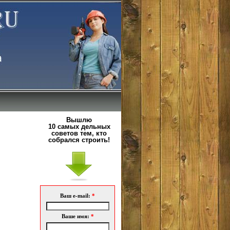
Вышлю
10 самых дельных
советов тем, кто
собрался строить!
Ваш e-mail:
*
Ваше имя:
*