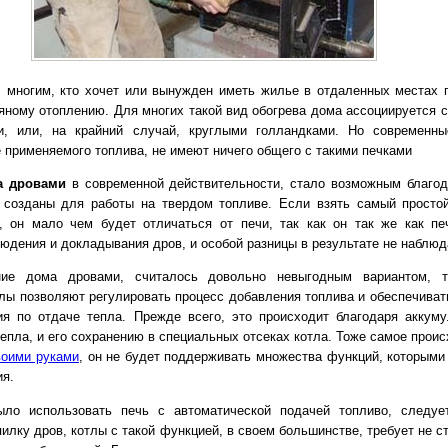
, многим, кто хочет или вынужден иметь жилье в отдаленных местах 
вяному отоплению. Для многих такой вид обогрева дома ассоциируется 
и, или, на крайний случай, круглыми голландками. Но современн
е применяемого топлива, не имеют ничего общего с такими печками
а дровами
в современной действительности, стало возможным благо
е созданы для работы на твердом топливе. Если взять самый прост
, он мало чем будет отличаться от печи, так как он так же как пе
людения и докладывания дров, и особой разницы в результате не наблю
ие дома дровами, считалось довольно невыгодным вариантом, т
лы позволяют регулировать процесс добавления топлива и обеспечиват
я по отдаче тепла. Прежде всего, это происходит благодаря аккум
епла, и его сохранению в специальных отсеках котла. Тоже самое прои
воими руками
, он не будет поддерживать множества функций, которыми
ия.
ло использовать печь с автоматической подачей топливо, следуе
илку дров, котлы с такой функцией, в своем большинстве, требует не 