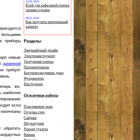
14.01.2016
Клей для кафельной плитки
своими руками
08.01.2016
Как получить материнский
капитал
приходится
с большими
ые приборы
Разделы
Ландшафтный дизайн
Электроинструмент
даря новым
Тротуарная плитка
ой
дровяной
Пиломатериалы
чи требует
Быстровозводимые дома
даешь.
Фундаменты
Инструмент
еперь же,
ь наиболее
Отделочные работы
улированию
сходит если
Пластиковые окна
 напичканы
Отделка стен
Сайдинг
Штукатурим
т обратить
Ремонт туалета
стандартных
Ванная