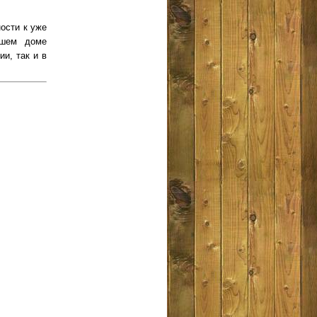
ости к уже
ашем доме
и, так и в