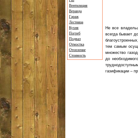
Газ
Вентиляция
Веранда
Гараж
Лестница
Кухня
Не все владельц
Погреб
всегда бывает до
Подвал
благоустроенных
Отмостка
тем самым осуще
Отопление
множество газод
Стоимость
до необходимог
труднодоступным
газификации – п