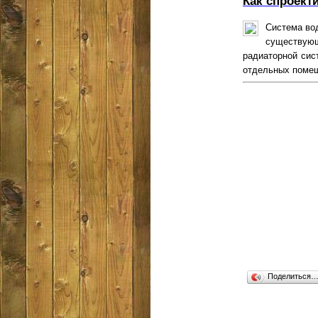
Как спроект
Система во
существую
радиаторной сис
отдельных помеще
Поделиться