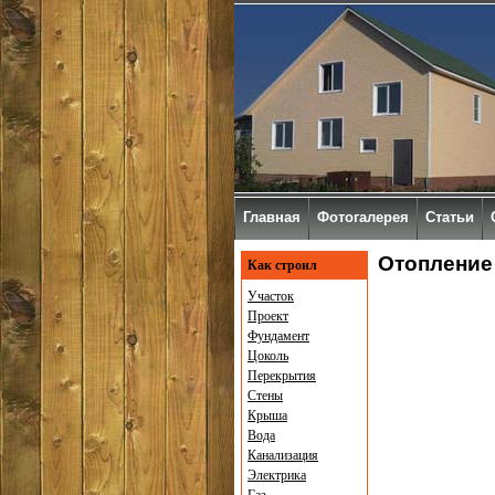
Главная
Фотогалерея
Статьи
Отопление
Как строил
Участок
Проект
Фундамент
Цоколь
Перекрытия
Стены
Крыша
Вода
Канализация
Электрика