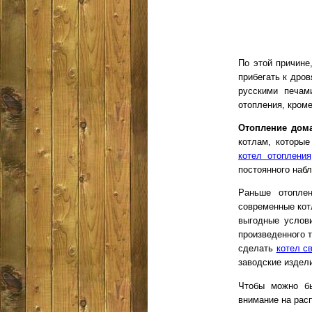
По этой причине
прибегать к дро
русскими печам
отопления, кром
Отопление дом
котлам, которы
котел отопления
постоянного наб
Раньше отоплен
современные кот
выгодные услови
произведенного т
сделать
котел с
заводские издел
Чтобы можно бы
внимание на расп