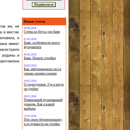
Новые статьи
так же, не
03.06.2016
Стены из бруса для бани
на в местах
еловека, и
31.05.2016
Баня: особенности моего
рана имеет
фундамента
магистрали
04.05.2016
й родины и
Баня. Начало стройки
ороговизна
20.03.2016
Как забетонировать пол в
гараже своими силами
19.01.2016
О гидроуровне. Где и когда
он удобен
18.01.2016
Правильный пузырьковый
уровень. Как и какой
выбрать
17.01.2016
Про свою бетономешалку,
и ее нужность на стройке