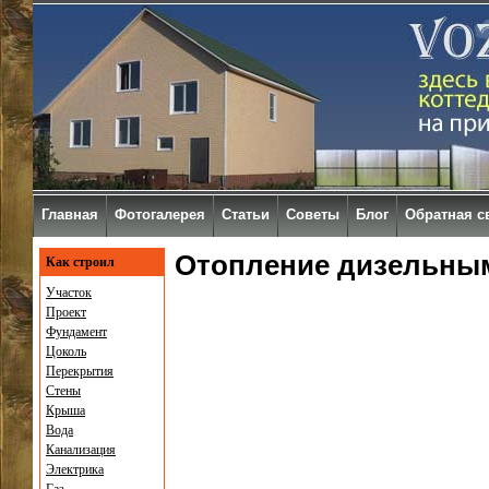
Главная
Фотогалерея
Статьи
Советы
Блог
Обратная с
Отопление дизельны
Как строил
Участок
Проект
Фундамент
Цоколь
Перекрытия
Стены
Крыша
Вода
Канализация
Электрика