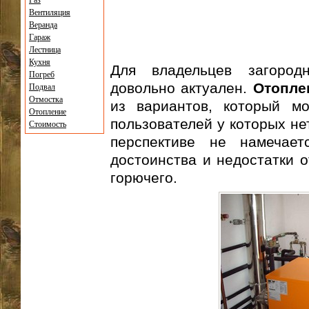
Газ
Вентиляция
Веранда
Гараж
Лестница
Кухня
Для владельцев загород
Погреб
довольно актуален.
Отопле
Подвал
Отмостка
из вариантов, который м
Отопление
пользователей у которых не
Стоимость
перспективе не намечае
достоинства и недостатки 
горючего.