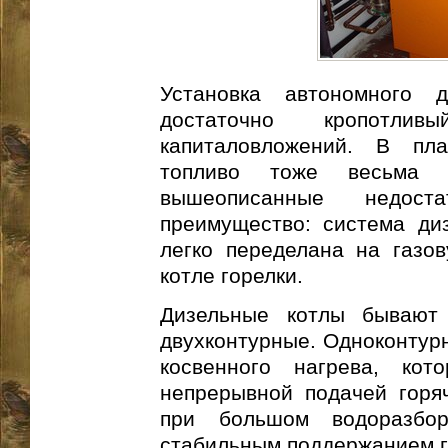
Установка автономного д
достаточно кропотли
капиталовложений. В пл
топливо тоже весьма
вышеописанные недос
преимущество: система ди
легко переделана на газо
котле горелки.
Дизельные котлы бывают 
двухконтурные. Одноконтур
косвенного нагрева, кот
непрерывной подачей горя
при большом водоразбо
стабильным поддержанием г