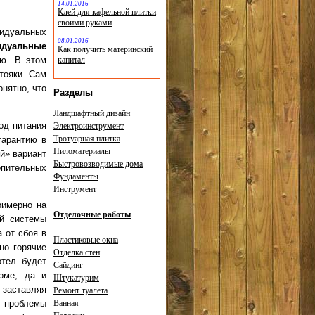
14.01.2016
Клей для кафельной плитки
своими руками
видуальных
08.01.2016
идуальные
Как получить материнский
ию. В этом
капитал
тояки. Сам
нятно, что
Разделы
Ландшафтный дизайн
од питания
Электроинструмент
Тротуарная плитка
гарантию в
Пиломатериалы
ой» вариант
Быстровозводимые дома
опительных
Фундаменты
Инструмент
римерно на
Отделочные работы
ой системы
 от сбоя в
Пластиковые окна
но горячие
Отделка стен
отел будет
Сайдинг
доме, да и
Штукатурим
заставляя
Ремонт туалета
Ванная
и проблемы