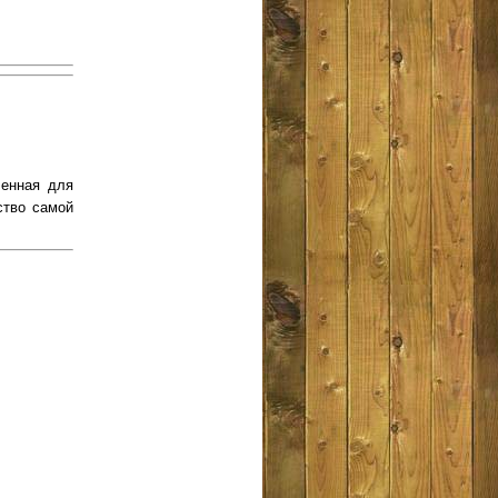
ченная для
ство самой