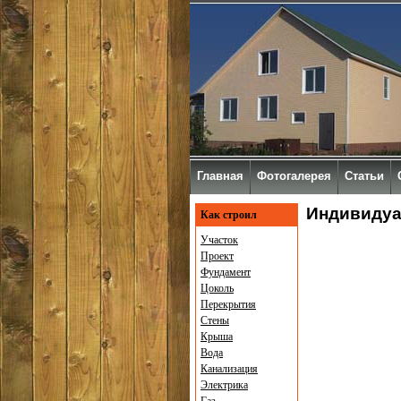
Главная
Фотогалерея
Статьи
Индивидуа
Как строил
Участок
Проект
Фундамент
Цоколь
Перекрытия
Стены
Крыша
Вода
Канализация
Электрика