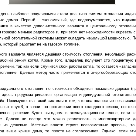
 день наиболее популярными стали два типа систем отопления инди
ных домов. Первый – экономичный, где подразумевается, что
индив
ения
в качестве дополнительного варианта к центральному отоплен
я гораздо меньше радиаторов и, при этом нет необходимости обрезать с
льной отопительной системы может обладать небольшой мощностью. По
е, который работает не на газовом топливе.
кого варианта является дешёвая стоимость отопления, небольшой расх
абочий режим котла. Кроме того, владелец получает сто процентную 
ремени, так как если случится сбой работы котла, то остаётся «запасн
топление. Данный метод часто применяется в энергосберегающих от
видуального отопления по стоимости обходится несколько дороже (п
у здесь предусматривается организация индивидуальной отопительн
й». Преимущества такой системы в том, что она полностью независима
ьных служб, а значит на протяжении всего холодного сезона, постоян
твенно, решение будет выгодном в эксплуатационном плане, если к
зе. Далеко не всегда это можно реализовать в многоквартирном 
е из дешевых. Местные власти строят всевозможные препоны, то 
од выше крыши дома, то просто не согласосывая. Однако, если эт