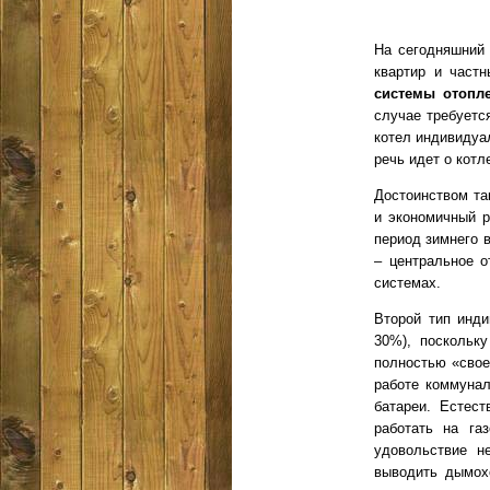
На сегодняшний
квартир и част
системы отопл
случае требуетс
котел индивидуа
речь идет о котл
Достоинством та
и экономичный р
период зимнего в
– центральное о
системах.
Второй тип инди
30%), поскольк
полностью «свое
работе коммунал
батареи. Естес
работать на га
удовольствие н
выводить дымох