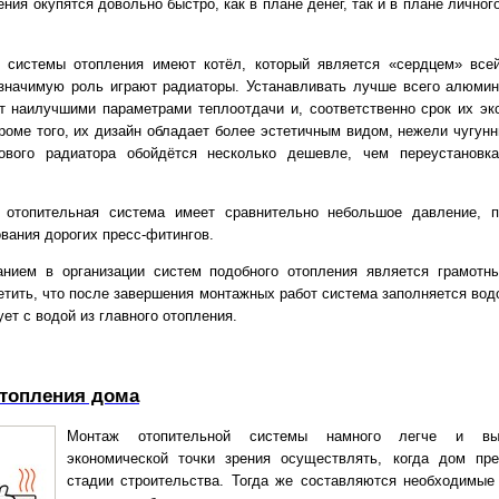
ния окупятся довольно быстро, как в плане денег, так и в плане лично
 системы отопления имеют котёл, который является «сердцем» все
значимую роль играют радиаторы. Устанавливать лучше всего алюмин
т наилучшими параметрами теплоотдачи и, соответственно срок их эк
роме того, их дизайн обладает более эстетичным видом, нежели чугунн
ового радиатора обойдётся несколько дешевле, чем переустановк
 отопительная система имеет сравнительно небольшое давление, 
вания дорогих пресс-фитингов.
анием в организации систем подобного отопления является грамотн
етить, что после завершения монтажных работ система заполняется водо
ет с водой из главного отопления.
топления дома
Монтаж отопительной системы намного легче и вы
экономической точки зрения осуществлять, когда дом пр
стадии строительства. Тогда же составляются необходимые