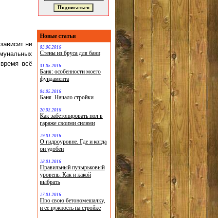
Новые статьи
зависит ни
03.06.2016
Стены из бруса для бани
ммунальных
 время всё
31.05.2016
Баня: особенности моего
фундамента
04.05.2016
Баня. Начало стройки
20.03.2016
Как забетонировать пол в
гараже своими силами
19.01.2016
О гидроуровне. Где и когда
он удобен
18.01.2016
Правильный пузырьковый
уровень. Как и какой
выбрать
17.01.2016
Про свою бетономешалку,
и ее нужность на стройке