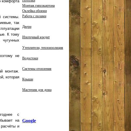
Потолки
го комфорта
Монтаж гипсокартона
Оклейка обоями
Работа с полами
й системы.
иевые, так
Двери
сплуатации
ые. К тому
Ипотечный кредит
а чугунных
Утеплители, теплоизоляция
поэтому не
Водостоки
Системы отопления
ый монтаж.
й, которая
Крыши
Мастерим для дома
годнее с
Google
ебывает на
 расчёты и