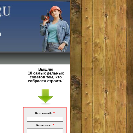
Вышлю
10 самых дельных
советов тем, кто
собрался строить!
Ваш e-mail:
*
Ваше имя:
*