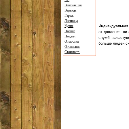
Газ
Вентиляция
Веранда
Гараж
Лестница
Кухня
Индивидуальная 
Погреб
от давления, ни
Подвал
служб, зачастую
Отмостка
больше людей ск
Отопление
Стоимость