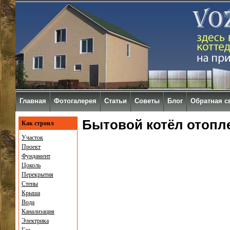
Главная
Фотогалерея
Статьи
Советы
Блог
Обратная с
Бытовой котёл отопл
Как строил
Участок
Проект
Фундамент
Цоколь
Перекрытия
Стены
Крыша
Вода
Канализация
Электрика