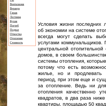
Газ
Вентиляция
Веранда
Гараж
Лестница
Кухня
Условия жизни последних л
Погреб
об экономии на системе ото
Подвал
Отмостка
всегда могут сделать выб
Отопление
услугами коммунальщиков. 
Стоимость
центральной отопительной 
домов, в своем большинств
системы отопления, которые
потому что есть возможнос
жилье, но и продлевать 
период, при этом еще и сущ
за отопление. Ведь ни для
отопления качественно у
квадратов, в два раза ниже
квартиры, площадью 50 квад