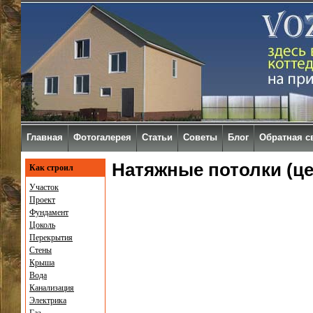
Главная
Фотогалерея
Статьи
Советы
Блог
Обратная с
Натяжные потолки (ц
Как строил
Участок
Проект
Фундамент
Цоколь
Перекрытия
Стены
Крыша
Вода
Канализация
Электрика