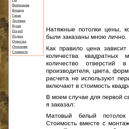
Газ
Вентиляция
Веранда
Гараж
Лестница
Кухня
Натяжные потолки цены, к
Погреб
были заказаны мною лично.
Подвал
Отмостка
Отопление
Как правило цена зависит
Стоимость
количества квадратных м
количество отверстий в
производителя, цвета, форм
расчета не используют пер
включают в стоимость квадр
В моем случае для первой 
я заказал:
Матовый белый потолок о
Стоимость вместе с монтаж