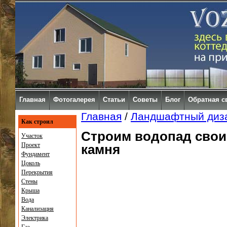
Главная
Фотогалерея
Статьи
Советы
Блог
Обратная с
Главная
/
Ландшафтный диз
Как строил
Строим водопад свои
Участок
Проект
камня
Фундамент
Цоколь
Перекрытия
Стены
Крыша
Вода
Канализация
Электрика