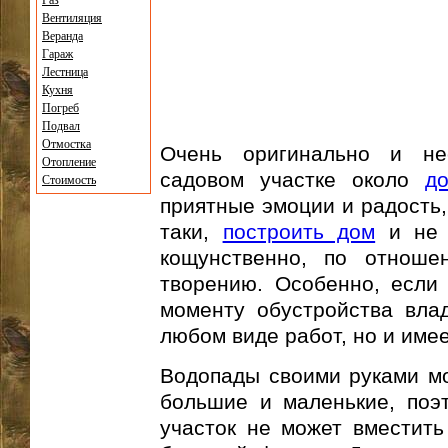
Газ
Вентиляция
Веранда
Гараж
Лестница
Кухня
Погреб
Подвал
Отмостка
Очень оригинально и не
Отопление
садовом участке около
д
Стоимость
приятные эмоции и радость, 
таки,
построить дом
и не 
кощунственно, по отнош
творению. Особенно, есл
моменту обустройства вла
любом виде работ, но и име
Водопады своими руками мо
большие и маленькие, поэ
участок не может вместить