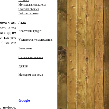
Потолки
Монтаж гипсокартона
Оклейка обоями
Работа с полами
Двери
димо знать
сти, а так
Ипотечный кредит
ши с одним
е, как уже
Утеплители, теплоизоляция
 ( чем они
Водостоки
Системы отопления
Крыши
Мастерим для дома
Google
 о шифере,