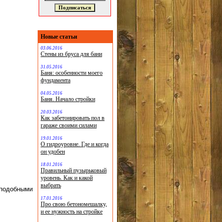
Новые статьи
03.06.2016
Стены из бруса для бани
31.05.2016
Баня: особенности моего
фундамента
04.05.2016
Баня. Начало стройки
20.03.2016
Как забетонировать пол в
гараже своими силами
19.01.2016
О гидроуровне. Где и когда
он удобен
18.01.2016
Правильный пузырьковый
уровень. Как и какой
выбрать
 подобными
17.01.2016
Про свою бетономешалку,
и ее нужность на стройке