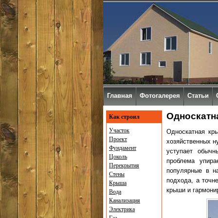
Главная
Фотогалерея
Статьи
Односкатн
Как строил
Участок
Односкатная кр
Проект
хозяйственных н
Фундамент
уступает обычн
Цоколь
проблема упира
Перекрытия
популярные в н
Стены
подхода, а точн
Крыша
крыши и гармони
Вода
Канализация
Электрика