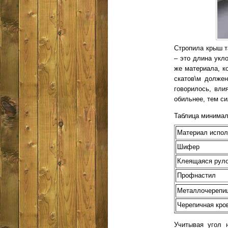
Стропила крыш т
– это длина укл
же материала, к
скатов\м должен
говорилось, вли
обильнее, тем си
Таблица минимал
Материал испол
Шифер
Клеящаяся руло
Профнастил
Металлочерепи
Черепичная кро
Учитывая угол 