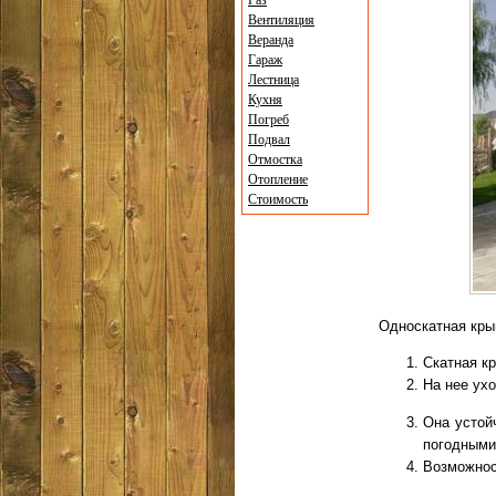
Газ
Вентиляция
Веранда
Гараж
Лестница
Кухня
Погреб
Подвал
Отмостка
Отопление
Стоимость
Односкатная кры
Скатная к
На нее ух
Она устой
погодными
Возможнос