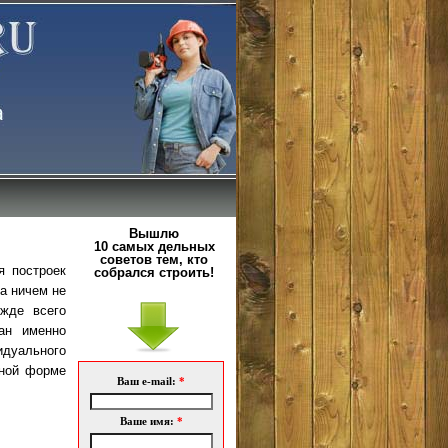
Вышлю
10 самых дельных
советов тем, кто
я построек
собрался строить!
на ничем не
жде всего
ан именно
идуального
нной форме
Ваш e-mail:
*
Ваше имя:
*