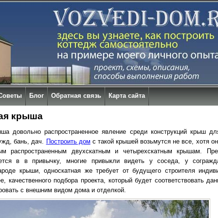
Советы
Блог
Обратная связь
Карта сайта
ая крыша
ыша довольно распространенное явление среди конструкций крыш дл
ужд, бань, дач.
Построить дом
с такой крышей возьмутся не все, хотя о
ым распространенным двухскатным и четырехскатным крышам. Пре
ется в в привычку, многие привыкли видеть у соседа, у согражд
ароде крыши, односкатная же требует от будущего строителя индив
ее, качественного подбора проекта, который будет соответствовать да
ровать с внешним видом дома и отделкой.