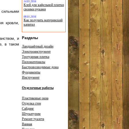
14.01.2016
Клей для кафельной плитки
своими руками
 сильными
08.01.2016
Как получить материнский
ия кровли,
капитал
Разделы
анством, и
е, в таком
Ландшафтный дизайн
Электроинструмент
Тротуарная плитка
Пиломатериалы
Быстровозводимые дома
Фундаменты
Инструмент
Отделочные работы
Пластиковые окна
Отделка стен
Сайдинг
Штукатурим
Ремонт туалета
Ванная