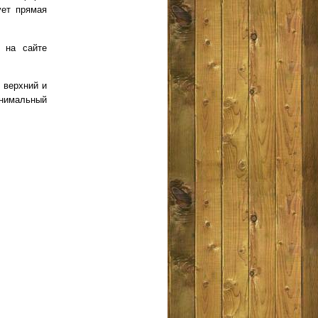
ует прямая
 на сайте
 верхний и
инимальный