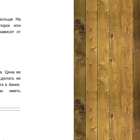
больше. На
порок или
зависит от
а. Цена ее
сделать ее
а в банке.
ан иметь