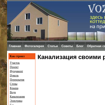
Главная
Фотогалерея
Статьи
Советы
Блог
Обратная с
Канализация своими 
Как строил
Участок
Проект
Фундамент
Цоколь
Перекрытия
Стены
Крыша
Вода
Канализация
Электрика