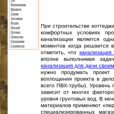
Газ
Вентиляция
Веранда
Гараж
Лестница
Кухня
При строительстве коттедж
Погреб
комфортных условиях про
Подвал
Отмостка
канализации является одн
Отопление
моментов когда решается в
Стоимость
отметить, что
канализация
вполне выполнимая зада
канализация для дачи свои
нужно продумать проект 
воплощения проекта в дело
всего ПВХ-трубы). Уровень 
зависит от многих факторо
уровня грунтовых вод. В ка
материалов применяют «пер
специализированных магаз