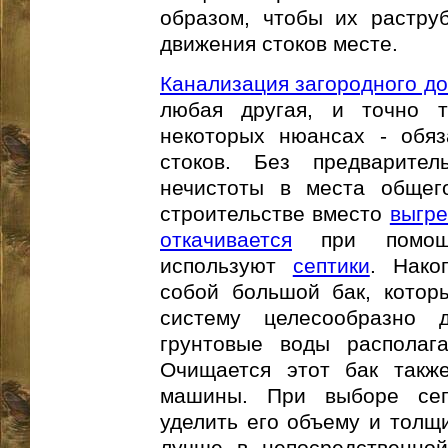
образом, чтобы их растру
движения стоков месте.
Канализация загородного д
любая другая, и точно т
некоторых нюансах - обяз
стоков. Без предварител
нечистоты в места общег
строительстве вместо
выгр
откачивается
при помощи
используют
септики
. Нако
собой большой бак, которы
систему целесообразно 
грунтовые воды располаг
Очищается этот бак такж
машины. При выборе сеп
уделить его объему и толщи
лучше в непосредственной