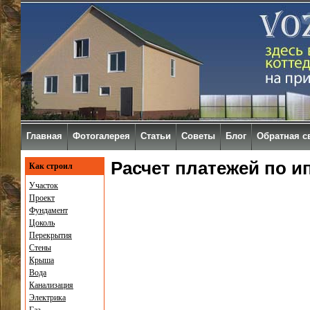
Главная
Фотогалерея
Статьи
Советы
Блог
Обратная с
Расчет платежей по и
Как строил
Участок
Проект
Фундамент
Цоколь
Перекрытия
Стены
Крыша
Вода
Канализация
Электрика