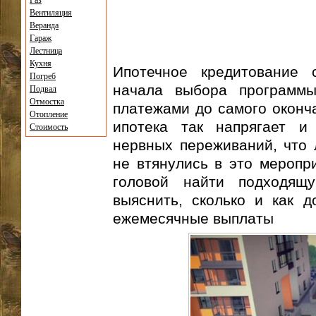
Газ
Вентиляция
Веранда
Гараж
Лестница
Кухня
Ипотечное кредитование 
Погреб
начала выбора программы
Подвал
Отмостка
платежами до самого оконча
Отопление
ипотека так напрягает и
Стоимость
нервных переживаний, что 
не втянулись в это меропри
головой найти подходящ
выяснить, сколько и как д
ежемесячные выплаты