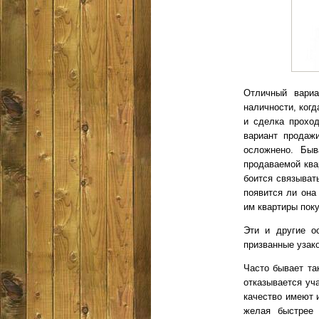
Отличный вариа
наличности, когд
и сделка проход
вариант продаж
осложнено. Быв
продаваемой ква
боится связыват
появится ли она
им квартиры пок
Эти и другие о
призванные узако
Часто бывает та
отказывается уча
качество имеют 
желая быстрее 