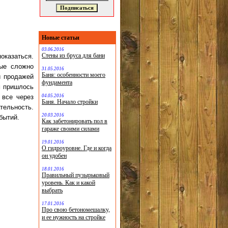
Новые статьи
03.06.2016
Стены из бруса для бани
показаться.
рые сложно
31.05.2016
Баня: особенности моего
и продажей
фундамента
м пришлось
04.05.2016
 все через
Баня. Начало стройки
тельность.
20.03.2016
бытий.
Как забетонировать пол в
гараже своими силами
19.01.2016
О гидроуровне. Где и когда
он удобен
18.01.2016
Правильный пузырьковый
уровень. Как и какой
выбрать
17.01.2016
Про свою бетономешалку,
и ее нужность на стройке