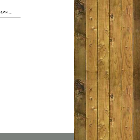
ами....