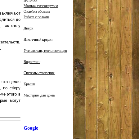
Потолки
Монтаж гипсокартона
Оклейка обоями
заключают
Работа с полами
длиться до
 так как у
Двери
Ипотечный кредит
ательств,
.
Утеплители, теплоизоляция
Водостоки
Системы отопления
 это целая
Крыши
, по сбору
ме этого в
Мастерим для дома
орые могут
Google