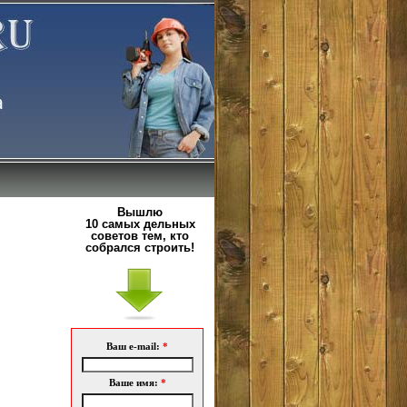
Вышлю
10 самых дельных
советов тем, кто
собрался строить!
Ваш e-mail:
*
Ваше имя:
*