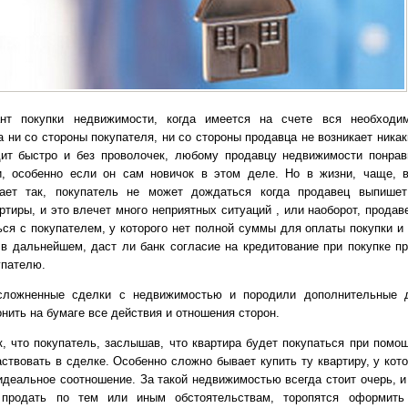
нт покупки недвижимости, когда имеется на счете вся необходи
а ни со стороны покупателя, ни со стороны продавца не возникает ника
ит быстро и без проволочек, любому продавцу недвижимости понрав
и, особенно если он сам новичок в этом деле. Но в жизни, чаще, 
ает так, покупатель не может дождаться когда продавец выпишет
ртиры, и это влечет много неприятных ситуаций , или наоборот, продав
ься с покупателем, у которого нет полной суммы для оплаты покупки и 
 в дальнейшем, даст ли банк согласие на кредитование при покупке п
упателю.
сложненные сделки с недвижимостью и породили дополнительные д
нить на бумаге все действия и отношения сторон.
к, что покупатель, заслышав, что квартира будет покупаться при помощ
ствовать в сделке. Особенно сложно бывает купить ту квартиру, у кот
идеальное соотношение. За такой недвижимостью всегда стоит очерь, и
продать по тем или иным обстоятельствам, торопятся оформить