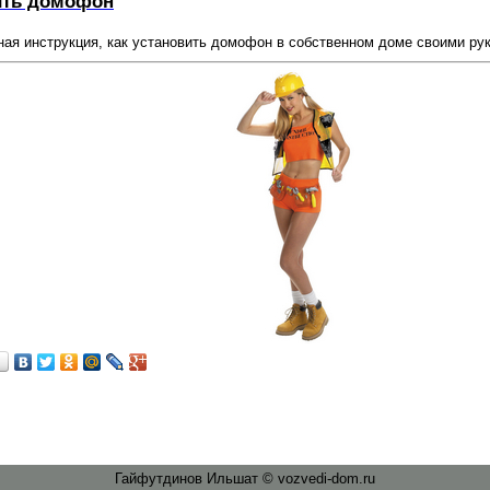
ить домофон
ая инструкция, как установить домофон в собственном доме своими рук
…
Гайфутдинов Ильшат © vozvedi-dom.ru