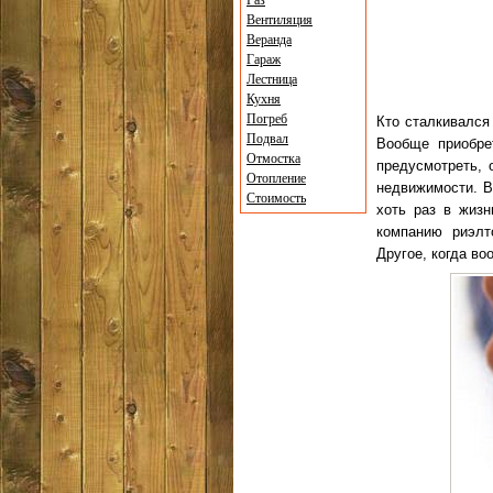
Газ
Вентиляция
Веранда
Гараж
Лестница
Кухня
Погреб
Кто сталкивался 
Подвал
Вообще приобре
Отмостка
предусмотреть, 
Отопление
недвижимости. В
Стоимость
хоть раз в жиз
компанию риэлт
Другое, когда во