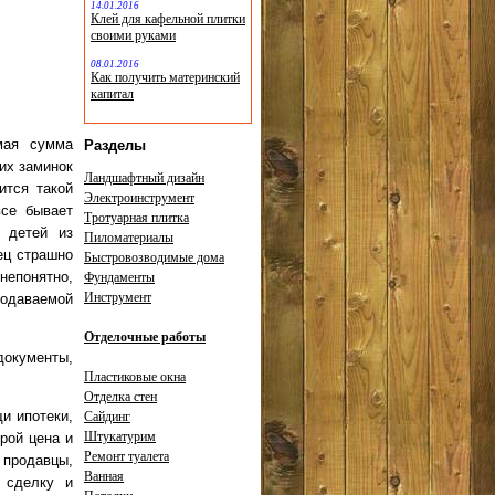
14.01.2016
Клей для кафельной плитки
своими руками
08.01.2016
Как получить материнский
капитал
мая сумма
Разделы
ких заминок
Ландшафтный дизайн
ится такой
Электроинструмент
все бывает
Тротуарная плитка
 детей из
Пиломатериалы
ец страшно
Быстровозводимые дома
непонятно,
Фундаменты
Инструмент
родаваемой
Отделочные работы
окументы,
Пластиковые окна
Отделка стен
и ипотеки,
Сайдинг
Штукатурим
орой цена и
Ремонт туалета
 продавцы,
Ванная
 сделку и