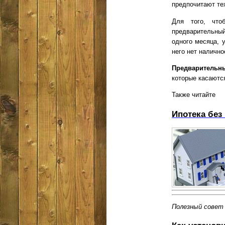
предпочитают тех
Для того, что
предварительный
одного месяца, 
него нет налично
Предварительн
которые касаютс
Также читайте
Ипотека без
Полезный совет