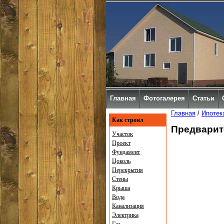
Главная
Фотогалерея
Статьи
Главная
/
Ипотек
Как строил
Предварит
Участок
Проект
Фундамент
Цоколь
Перекрытия
Стены
Крыша
Вода
Канализация
Электрика