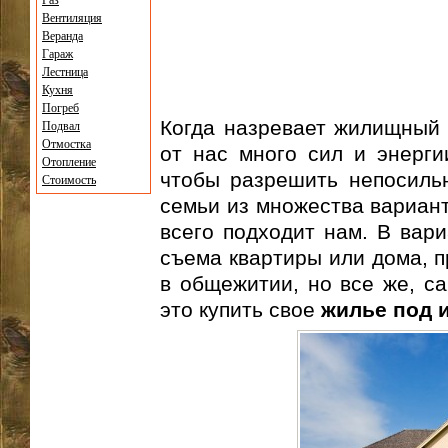
Газ
Вентиляция
Веранда
Гараж
Лестница
Кухня
Погреб
Когда назревает жилищный 
Подвал
Отмостка
от нас много сил и энерги
Отопление
чтобы разрешить непосиль
Стоимость
семьи из множества вариант
всего подходит нам. В вар
съема квартиры или дома, п
в общежитии, но все же, са
это купить свое
жилье под 