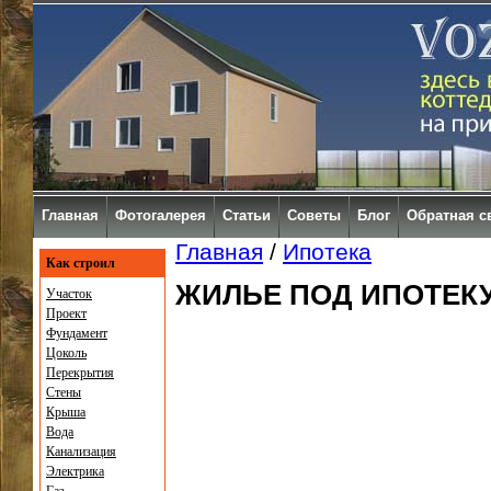
Главная
Фотогалерея
Статьи
Советы
Блог
Обратная с
Главная
/
Ипотека
Как строил
ЖИЛЬЕ ПОД ИПОТЕК
Участок
Проект
Фундамент
Цоколь
Перекрытия
Стены
Крыша
Вода
Канализация
Электрика