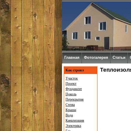
Главная
Фотогалерея
Статьи
Теплоизол
Как строил
Участок
Проект
Фундамент
Цоколь
Перекрытия
Стены
Крыша
Вода
Канализация
Электрика