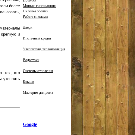
Потолки
Монтаж гипсокартона
рали более
Оклейка обоями
ользовать,
Работа с полами
Двери
 материалы
 крепкую и
Ипотечный кредит
Утеплители, теплоизоляция
Водостоки
Системы отопления
о тех, кто
ы утеплять
Крыши
Мастерим для дома
Google