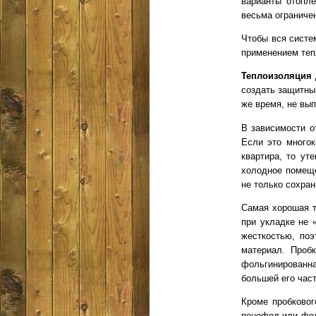
варианты отопле
весьма ограниче
Чтобы вся систе
применением теп
Теплоизоляция 
создать защитный
же время, не вы
В зависимости о
Если это многок
квартира, то ут
холодное помеще
не только сохран
Самая хорошая т
при укладке не 
жесткостью, поэ
материал. Проб
фольгинированна
большей его час
Кроме пробковог
пенофол или фол