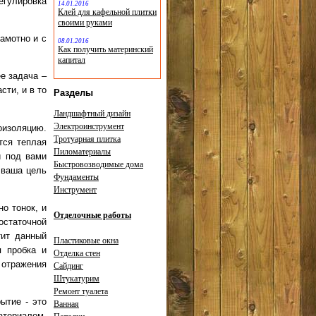
егулировка
14.01.2016
Клей для кафельной плитки
своими руками
амотно и с
08.01.2016
Как получить материнский
капитал
ее задача –
сти, и в то
Разделы
Ландшафтный дизайн
Электроинструмент
оизоляцию.
Тротуарная плитка
тся теплая
Пиломатериалы
и под вами
Быстровозводимые дома
 ваша цель
Фундаменты
Инструмент
о тонок, и
Отделочные работы
остаточной
тит данный
Пластиковые окна
я пробка и
Отделка стен
 отражения
Сайдинг
Штукатурим
Ремонт туалета
ытие - это
Ванная
атериалом,