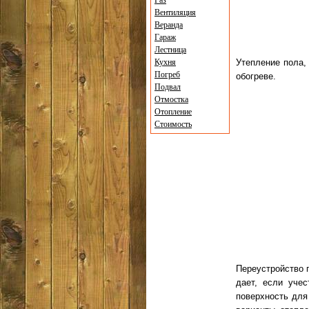
Газ
Вентиляция
Веранда
Гараж
Лестница
Кухня
Утепление пола,
Погреб
обогреве.
Подвал
Отмостка
Отопление
Стоимость
Переустройство 
дает, если учес
поверхность для