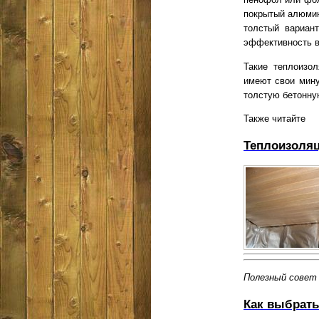
покрытый алюмин
толстый вариант
эффективность в
Такие теплоизо
имеют свои мину
толстую бетонну
Также читайте
Теплоизоляц
Полезный совет
Как выбрать