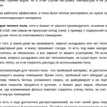
ния горячей водой, но в этом случае настройка температуры и ее р
ны.
ма работала эффективно, и полы были теплые монтировать их нужно гр
лоизолирующего материала.
для теплого пола
, хотя и бывает от разного производителя, основная 
 слой, тем самым не пропуская холод снизу, к примеру с подвальной ча
пуская тепло из отапливаемого помещения.
т того, в каком доме вы проживаете, зависит укладывать или нет тепл
вартирный дом, и внизу проживают соседи, то есть под вами находи
еплитель не обязателен, и все зависит от вашего усмотрения. Но есл
ние, вопроса укладывать или нет теплоизоляцию, не существует, если
ить тепло, но и не сократить расходы по использованию пола.
еплоизоляция для теплого пола - это пробковый материал, он достаточн
«ворует» вышину помещения. Кроме этого, пробковый лист обладает д
тому тяжесть бетона, уложенного сверху, не деформирует и не пор
ковое покрытие продается в рулонах, и бывает двух видов, обычна
я, где алюминиевая фольга помогает сократить утечку тепла, за счет
ти внутрь помещения.
о есть и еще достаточно распространенноей, за счет своей цены покр
ьгинированный пенополистирол. Пенофол является полиэтиленовым м