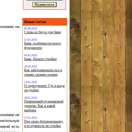
Новые статьи
кономию на
03.06.2016
Стены из бруса для бани
31.05.2016
Баня: особенности моего
фундамента
04.05.2016
Баня. Начало стройки
20.03.2016
Как забетонировать пол в
гараже своими силами
19.01.2016
О гидроуровне. Где и когда
он удобен
18.01.2016
Правильный пузырьковый
уровень. Как и какой
выбрать
кономии не
17.01.2016
лнительную
Про свою бетономешалку,
и ее нужность на стройке
ревом есть