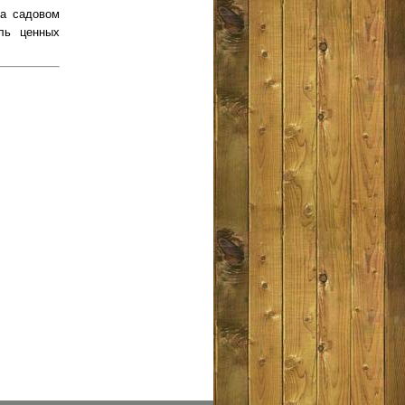
на садовом
ль ценных