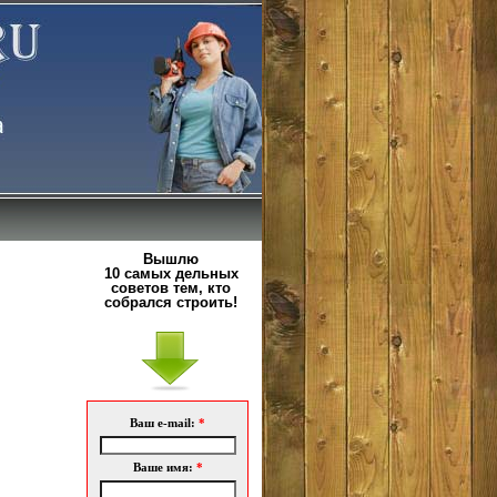
Вышлю
10 самых дельных
советов тем, кто
собрался строить!
Ваш e-mail:
*
Ваше имя:
*