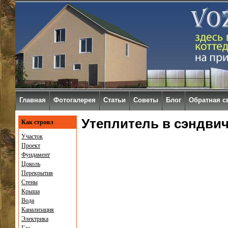
Главная
Фотогалерея
Статьи
Советы
Блог
Обратная с
Утеплитель в сэндвич
Как строил
Участок
Проект
Фундамент
Цоколь
Перекрытия
Стены
Крыша
Вода
Канализация
Электрика