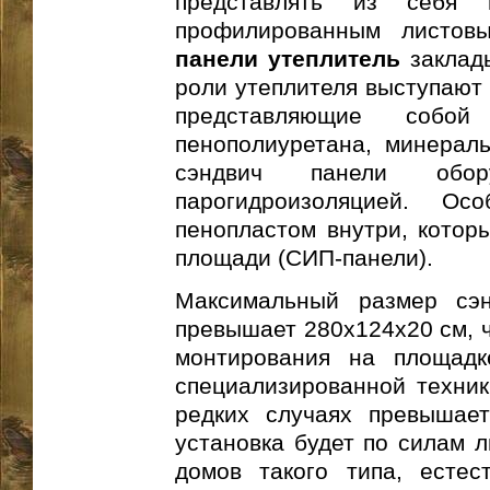
представлять из себя 
профилированным листов
панели утеплитель
заклады
роли утеплителя выступают
представляющие собой 
пенополиуретана, минераль
сэндвич панели обору
парогидроизоляцией. О
пенопластом внутри, котор
площади (СИП-панели).
Максимальный размер сэ
превышает 280х124х20 см, ч
монтирования на площадк
специализированной техник
редких случаях превышает
установка будет по силам 
домов такого типа, естес