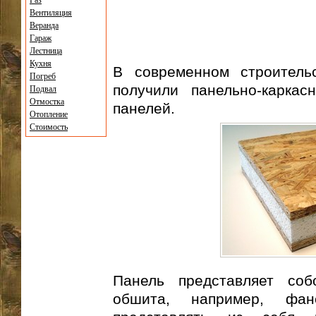
Газ
Вентиляция
Веранда
Гараж
Лестница
Кухня
В современном строитель
Погреб
получили панельно-карка
Подвал
Отмостка
панелей.
Отопление
Стоимость
Панель представляет соб
обшита, например, фа