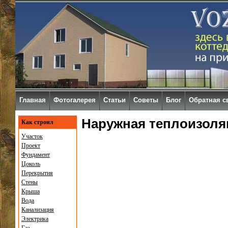
Главная
Фотогалерея
Статьи
Советы
Блог
Обратная с
Наружная теплоизоля
Как строил
Участок
Проект
Фундамент
Цоколь
Перекрытия
Стены
Крыша
Вода
Канализация
Электрика