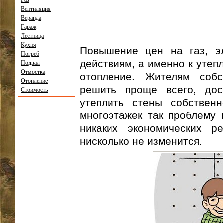
Газ
Вентиляция
Веранда
Гараж
Лестница
Кухня
Повышение цен на газ, эл
Погреб
действиям, а именно к утеп
Подвал
Отмостка
отопление. Жителям соб
Отопление
решить проще всего, дос
Стоимость
утеплить стены собственн
многоэтажек так проблему 
никаких экономических ре
нисколько не изменится.