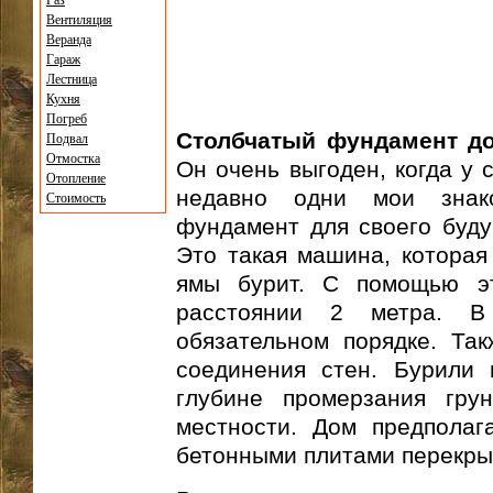
Газ
Вентиляция
Веранда
Гараж
Лестница
Кухня
Погреб
Столбчатый фундамент д
Подвал
Отмостка
Он очень выгоден, когда у 
Отопление
недавно одни мои знак
Стоимость
фундамент для своего буду
Это такая машина, которая
ямы бурит. С помощью э
расстоянии 2 метра. 
обязательном порядке. Та
соединения стен. Бурили 
глубине промерзания гру
местности. Дом предполаг
бетонными плитами перекры