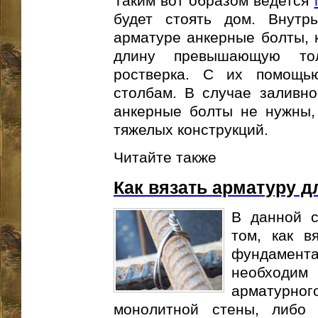
Таким вот образом ведется
будет стоять дом. Внутр
арматуре анкерные болты, к
длину превышающую тол
ростверка. С их помощью
столбам. В случае заливно
анкерные болты не нужны,
тяжелых конструкций.
Читайте также
Как вязать арматуру 
В данной с
том, как в
фундамент
необходи
арматурног
монолитной стены, либо 