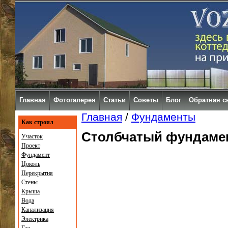
Главная
Фотогалерея
Статьи
Советы
Блог
Обратная с
Главная
/
Фундаменты
Как строил
Столбчатый фундаме
Участок
Проект
Фундамент
Цоколь
Перекрытия
Стены
Крыша
Вода
Канализация
Электрика