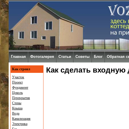
Главная
Фотогалерея
Статьи
Советы
Блог
Обратная с
Как сделать входную
Как строил
Участок
Проект
Фундамент
Цоколь
Перекрытия
Стены
Крыша
Вода
Канализация
Электрика