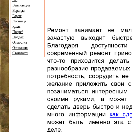
Газ
Вентиляция
Веранда
Гараж
Лестница
Кухня
Ремонт занимает не ма
Погреб
зачастую выходит быстр
Подвал
Отмостка
Благодаря доступност
Отопление
современный ремонт прино
Стоимость
что-то приходится делать
разнообразие продаваемых 
потребность, соорудить ее
желание приложить свои с
позаниматься интересным 
своими руками, а может 
сделать дверь быстро и нед
много информации
как сд
может быть, именно эта с
деле.