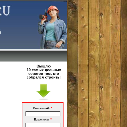
Вышлю
10 самых дельных
советов тем, кто
собрался строить!
Ваш e-mail:
*
Ваше имя:
*