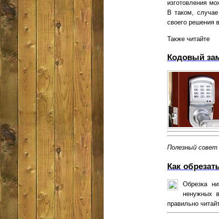
изготовления мож
В таком, случае
своего решения 
Также читайте
Кодовый зам
Полезный совет
Как обрезат
Обрезка ни
ненужных в
правильно читайт