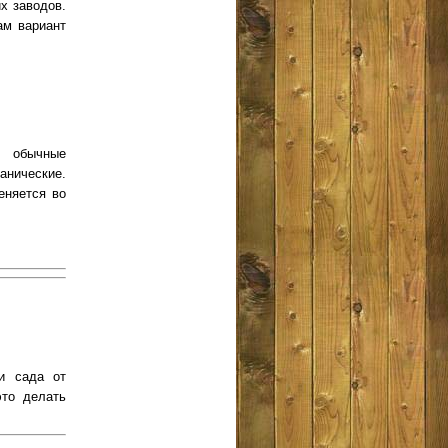
их заводов.
ам вариант
 обычные
анические.
еняется во
и сада от
это делать