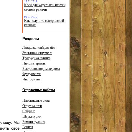
14.01.2016
Клей для кафельной плитки
своими руками
08.01.2016
Как получить материнский
капитал
Разделы
Ландшафтный дизайн
Электроинструмент
Тротуарная плитка
Пиломатериалы
Быстровозводимые дома
Фундаменты
Инструмент
Отделочные работы
Пластиковые окна
Отделка стен
Сайдинг
Штукатурим
Ремонт туалета
жилищу. Мы
Ванная
енять свое