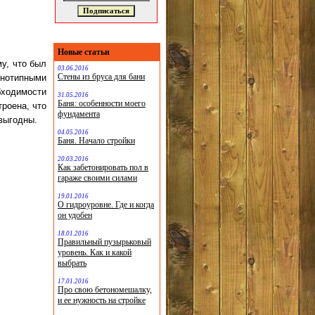
Новые статьи
у, что был
03.06.2016
Стены из бруса для бани
днотипными
бходимости
31.05.2016
Баня: особенности моего
роена, что
фундамента
выгодны.
04.05.2016
Баня. Начало стройки
20.03.2016
Как забетонировать пол в
гараже своими силами
19.01.2016
О гидроуровне. Где и когда
он удобен
18.01.2016
Правильный пузырьковый
уровень. Как и какой
выбрать
17.01.2016
Про свою бетономешалку,
и ее нужность на стройке