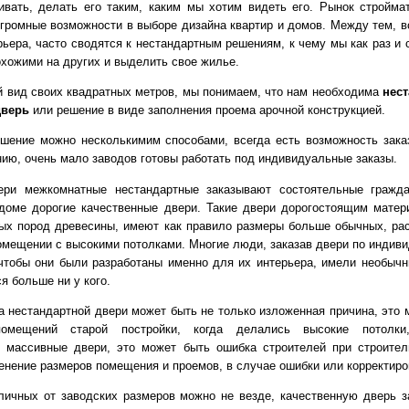
ивать, делать его таким, каким мы хотим видеть его. Рынок стройма
огромные возможности в выборе дизайна квартир и домов. Между тем, в
рьера, часто сводятся к нестандартным решениям, к чему мы как раз и 
охожими на других и выделить свое жилье.
 вид своих квадратных метров, мы понимаем, что нам необходима
нес
дверь
или решение в виде заполнения проема арочной конструкцией.
шение можно несколькимим способами, всегда есть возможность зака
нию, очень мало заводов готовы работать под индивидуальные заказы.
ери межкомнатные нестандартные заказывают состоятельные гражд
доме дорогие качественные двери. Такие двери дорогостоящим матер
ых пород древесины, имеют как правило размеры больше обычных, ра
помещении с высокими потолками. Многие люди, заказав двери по индив
 чтобы они были разработаны именно для их интерьера, имели необычн
я больше ни у кого.
а нестандартной двери может быть не только изложенная причина, это 
омещений старой постройки, когда делались высокие потолки
 массивные двери, это может быть ошибка строителей при строител
нение размеров помещения и проемов, в случае ошибки или корректиро
личных от заводских размеров можно не везде, качественную дверь з