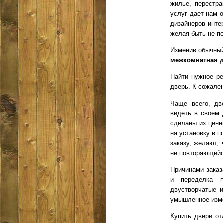
жилье, перестра
услуг дает нам 
дизайнеров инте
желая быть не п
Изменив обычный
межкомнатная 
Найти нужное ре
дверь. К сожале
Чаще всего, дв
видеть в своем 
сделаны из ценн
на установку в 
заказу, желают,
не повторяющийс
Причинами заказ
и переделка п
двустворчатые и
умышленное изме
Купить двери от