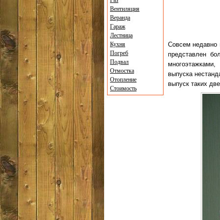
Газ
Вентиляция
Веранда
Гараж
Лестница
Кухня
Совсем недавно 
Погреб
представлен бо
Подвал
многоэтажками,
Отмостка
выпуска нестанд
Отопление
выпуск таких дв
Стоимость