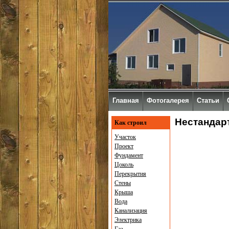
Главная
Фотогалерея
Статьи
Нестандар
Как строил
Участок
Проект
Фундамент
Цоколь
Перекрытия
Стены
Крыша
Вода
Канализация
Электрика