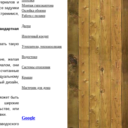
Потолки
териалов и
Монтаж гипсокартона
се задумки
Оклейка обоями
стремимся,
Работа с полами
Двери
тандартная
Ипотечный кредит
зать такую
Утеплители, теплоизоляция
Водостоки
ане, желая
иалом, они
Системы отопления
ссчитанные
идуальному
Крыши
ый дизайн,
Мастерим для дома
может быть
, широкие
ьстве, или
вки.
Google
аводоского