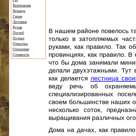
Газ
Вентиляция
Веранда
Гараж
Лестница
Кухня
В нашем районе повелось та
Погреб
только в затопляемых част
Подвал
Отмостка
руками, как правило. Так о
Отопление
провинциях, как правило. В
Стоимость
что бы дома занимали мини
делали двухэтажными. Тут в
как делается
лестница свои
веду речь об охраняем
специализированных посел
своем большинстве наших об
несколько соток, предназ
выращивания различных ого
Дома на дачах, как правило