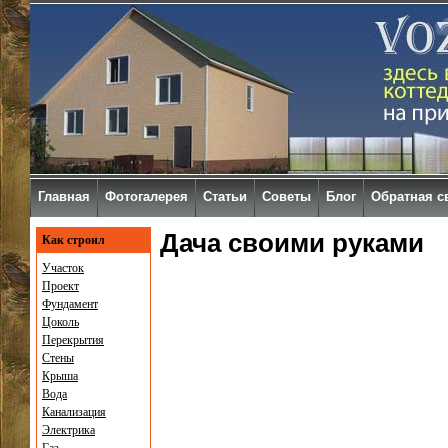
Главная
Фотогалерея
Статьи
Советы
Блог
Обратная с
Дача своими руками
Как строил
Участок
Проект
Фундамент
Цоколь
Перекрытия
Стены
Крыша
Вода
Канализация
Электрика