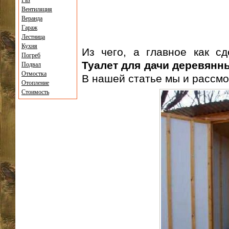
Газ
Вентиляция
Веранда
Гараж
Лестница
Кухня
Из чего, а главное как с
Погреб
Туалет для дачи деревянн
Подвал
Отмостка
В нашей статье мы и рассм
Отопление
Стоимость