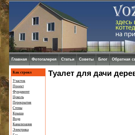
Главная
Фотогалерея
Статьи
Советы
Блог
Обратная с
Туалет для дачи дер
Как строил
Участок
Проект
Фундамент
Цоколь
Перекрытия
Стены
Крыша
Вода
Канализация
Электрика