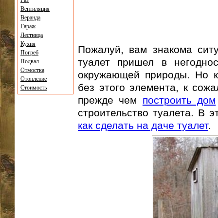
Газ
Вентиляция
Веранда
Гараж
Лестница
Кухня
Пожалуй, вам знакома сит
Погреб
туалет пришел в негоднос
Подвал
Отмостка
окружающей природы. Но к
Отопление
без этого элемента, к сожа
Стоимость
прежде чем
построить дом
строительство туалета. В э
как сделать на даче туалет
.