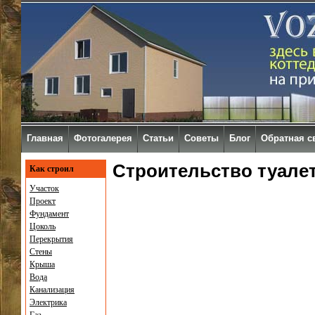
Главная
Фотогалерея
Статьи
Советы
Блог
Обратная с
Строительство туалет
Как строил
Участок
Проект
Фундамент
Цоколь
Перекрытия
Стены
Крыша
Вода
Канализация
Электрика