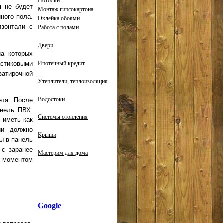
Потолки
м не будет
Монтаж гипсокартона
ного пола.
Оклейка обоями
изонтали с
Работа с полами
Двери
на которых
стиковыми
Ипотечный кредит
затирочной
Утеплители, теплоизоляция
Водостоки
ета. После
анель ПВХ.
Системы отопления
 иметь как
ии должно
Крыши
ы в панель
 с заранее
Мастерим для дома
м моментом
Google