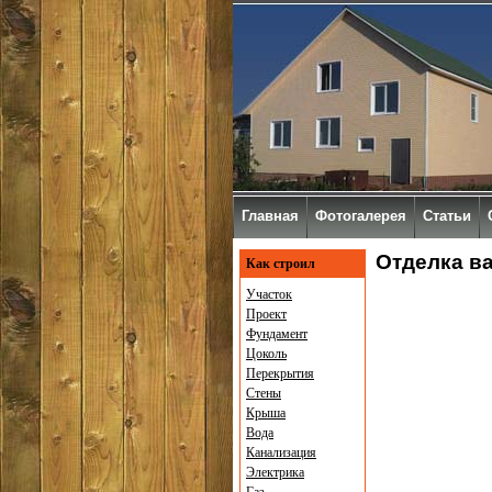
Главная
Фотогалерея
Статьи
Отделка ва
Как строил
Участок
Проект
Фундамент
Цоколь
Перекрытия
Стены
Крыша
Вода
Канализация
Электрика