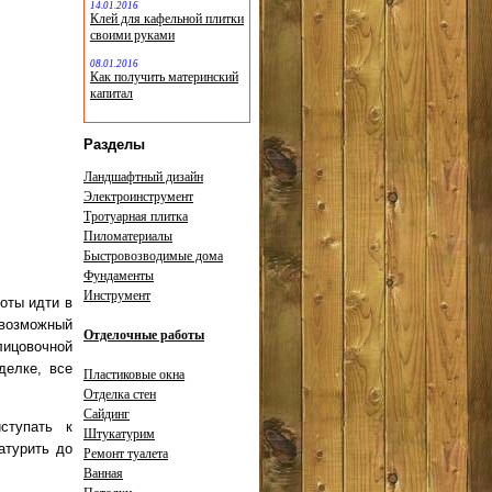
14.01.2016
Клей для кафельной плитки
своими руками
08.01.2016
Как получить материнский
капитал
Разделы
Ландшафтный дизайн
Электроинструмент
Тротуарная плитка
Пиломатериалы
Быстровозводимые дома
Фундаменты
Инструмент
оты идти в
 возможный
Отделочные работы
лицовочной
делке, все
Пластиковые окна
Отделка стен
Сайдинг
ступать к
Штукатурим
атурить до
Ремонт туалета
Ванная