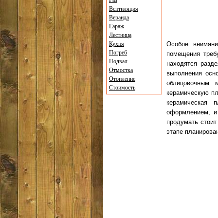
Газ
Вентиляция
Веранда
Гараж
Лестница
Кухня
Особое внимани
Погреб
помещения требу
Подвал
находятся разде
Отмостка
выполнения осно
Отопление
облицовочным 
Стоимость
керамическую пл
керамическая 
оформлением, и
продумать стоит
этапе планирова