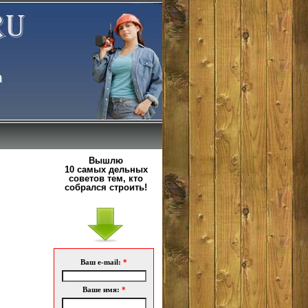
Вышлю
10 самых дельных
советов тем, кто
собрался строить!
Ваш e-mail:
*
Ваше имя:
*