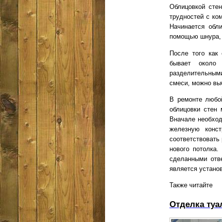
Облицовкой стен
трудностей с ко
Начинается обл
помощью шнура, 
После того как
бывает около 
разделительными
смеси, можно выб
В ремонте любо
облицовки стен 
Вначале необход
железную конст
соответствовать
нового потолка.
сделанными отв
является устано
Также читайте
Отделка туа