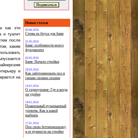
Новые статьи
к как эти
03.06.2016
Стены из бруса для бани
а и туалет
атем после
31.05.2016
Баня: особенности моего
том, каким
фундамента
ользовать
04.05.2016
ыпускается
Баня. Начало стройки
айнерским
20.03.2016
нтерьеру и
Как забетонировать пол в
бирается на
гараже своими силами
19.01.2016
О гидроуровне. Где и когда
он удобен
18.01.2016
Правильный пузырьковый
уровень. Как и какой
выбрать
17.01.2016
Про свою бетономешалку,
и ее нужность на стройке