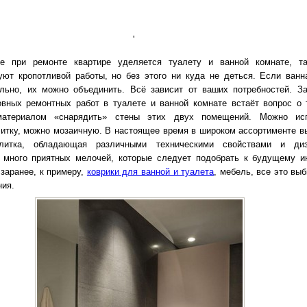
'
е при ремонте квартире уделяется туалету и ванной комнате, та
ют кропотливой работы, но без этого ни куда не деться. Если ванн
льно, их можно объединить. Всё зависит от ваших потребностей. З
вных ремонтных работ в туалете и ванной комнате встаёт вопрос о 
материалом «снарядить» стены этих двух помещений. Можно исп
итку, можно мозаичную. В настоящее время в широком ассортименте в
плитка, обладающая различными техническими свойствами и диз
 много приятных мелочей, которые следует подобрать к будущему и
 заранее, к примеру,
коврики для ванной и туалета
, мебель, все это вы
ния.