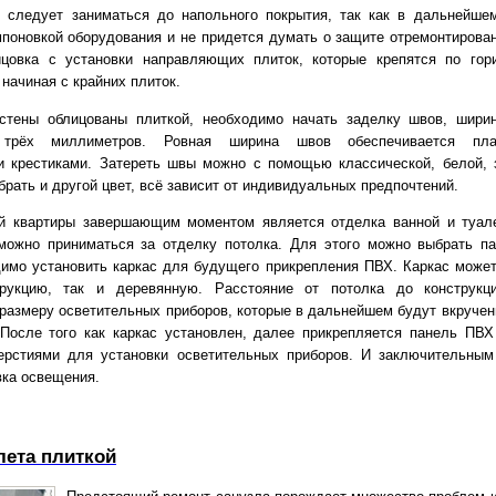
 следует заниматься до напольного покрытия, так как в дальнейше
мпоновкой оборудования и не придется думать о защите отремонтирован
ицовка с установки направляющих плиток, которые крепятся по гор
начиная с крайних плиток.
 стены облицованы плиткой, необходимо начать заделку швов, шири
трёх миллиметров. Ровная ширина швов обеспечивается пла
 крестиками. Затереть швы можно с помощью классической, белой, 
рать и другой цвет, всё зависит от индивидуальных предпочтений.
й квартиры завершающим моментом является отделка ванной и туал
можно приниматься за отделку потолка. Для этого можно выбрать п
имо установить каркас для будущего прикрепления ПВХ. Каркас может
рукцию, так и деревянную. Расстояние от потолка до конструкц
 размеру осветительных приборов, которые в дальнейшем будут вкручен
 После того как каркас установлен, далее прикрепляется панель ПВХ
ерстиями для установки осветительных приборов. И заключительны
вка освещения.
лета плиткой