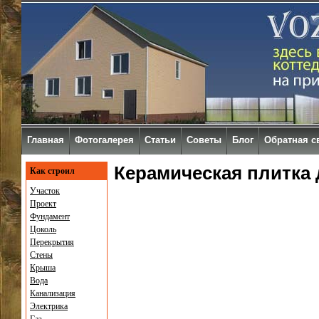
Главная
Фотогалерея
Статьи
Советы
Блог
Обратная с
Керамическая плитка 
Как строил
Участок
Проект
Фундамент
Цоколь
Перекрытия
Стены
Крыша
Вода
Канализация
Электрика