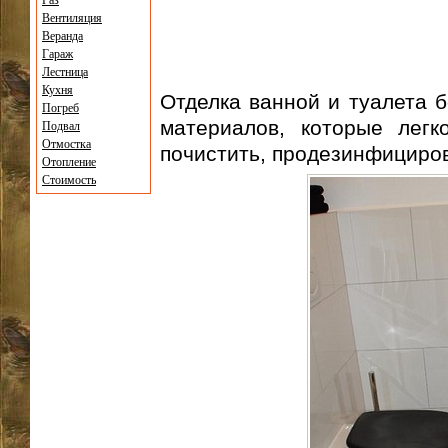
Газ
Вентиляция
Веранда
Гараж
Лестница
Кухня
Отделка ванной и туалета 
Погреб
материалов, которые легк
Подвал
Отмостка
почистить, продезинфициров
Отопление
Стоимость