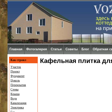
Главная
Фотогалерея
Статьи
Советы
Блог
Обратная с
Кафельная плитка дл
Как строил
Участок
Проект
Фундамент
Цоколь
Перекрытия
Стены
Крыша
Вода
Канализация
Электрика