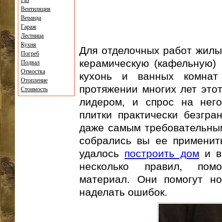
Газ
Вентиляция
Веранда
Гараж
Лестница
Кухня
Для отделочных работ жил
Погреб
керамическую (кафельную) п
Подвал
Отмостка
кухонь и ванных комнат
Отопление
протяжении многих лет это
Стоимость
лидером, и спрос на него
плитки практически безгра
даже самым требовательным
собрались вы ее применить
удалось
построить дом
и в
несколько правил, пом
материал. Они помогут но
наделать ошибок.