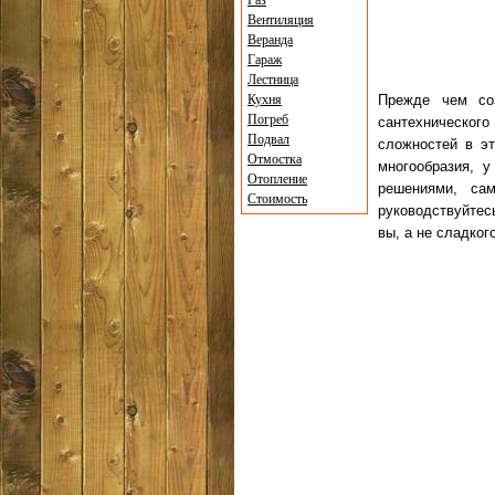
Газ
Вентиляция
Веранда
Гараж
Лестница
Кухня
Прежде чем с
Погреб
сантехнического
Подвал
сложностей в эт
Отмостка
многообразия, 
Отопление
решениями, са
Стоимость
руководствуйтес
вы, а не сладког