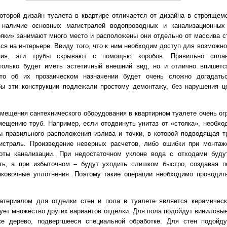
оторой дизайн туалета в квартире отличается от дизайна в строящем
 наличие основных магистралей водопроводных и канализационных
яки» занимают много место и расположены они отдельно от массива ст
ся на интерьере. Ввиду того, что к ним необходим доступ для возможн
ния, эти трубы скрывают с помощью коробов. Правильно сплан
 только будет иметь эстетичный внешний вид, но и отлично впишет
что об их прозаическом назначении будет очень сложно догадать
ы эти конструкции подлежали простому демонтажу, без нарушения ц
мещения сантехнического оборудования в квартирном туалете очень ог
мещению труб. Например, если отодвинуть унитаз от «стояка», необхо
ы правильного расположения излива и точки, в которой подводящая т
истраль. Произведение неверных расчетов, либо ошибки при монтаж
оты канализации. При недостаточном уклоне вода с отходами буд
ть, а при избыточном – будут уходить слишком быстро, создавая 
ковочные уплотнения. Поэтому такие операции необходимо проводит
атериалом для отделки стен и пола в туалете является керамическ
ует множество других вариантов отделки. Для пола подойдут виниловые
е дерево, подвергшееся специальной обработке. Для стен подойду