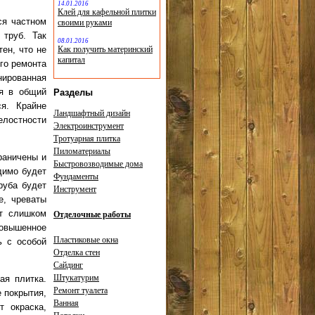
14.01.2016
Клей для кафельной плитки
ся частном
своими руками
 труб. Так
08.01.2016
ен, что не
Как получить материнский
капитал
ого ремонта
ированная
ся в общий
Разделы
ся. Крайне
Ландшафтный дизайн
елостности
Электроинструмент
Тротуарная плитка
Пиломатериалы
раничены и
Быстровозводимые дома
димо будет
Фундаменты
руба будет
Инструмент
е, чреваты
ут слишком
Отделочные работы
повышенное
Пластиковые окна
ь с особой
Отделка стен
Сайдинг
Штукатурим
ая плитка.
Ремонт туалета
 покрытия,
Ванная
т окраска,