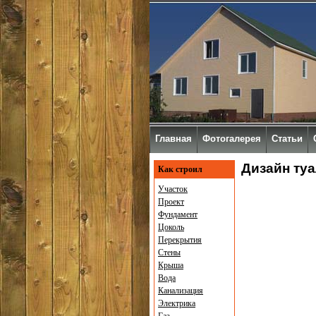
Главная
Фотогалерея
Статьи
Дизайн туа
Как строил
Участок
Проект
Фундамент
Цоколь
Перекрытия
Стены
Крыша
Вода
Канализация
Электрика