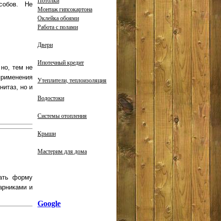
Потолки
собов. Не
Монтаж гипсокартона
Оклейка обоями
Работа с полами
Двери
Ипотечный кредит
 но, тем не
применения
Утеплители, теплоизоляция
нитаз, но и
Водостоки
Системы отопления
Крыши
Мастерим для дома
вать форму
арниками и
Google