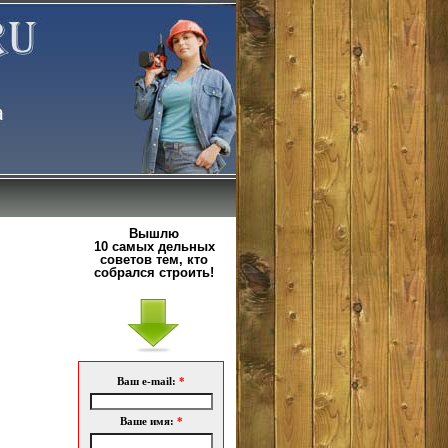
Вышлю
10 самых дельных
советов тем, кто
собрался строить!
Ваш e-mail:
*
Ваше имя:
*