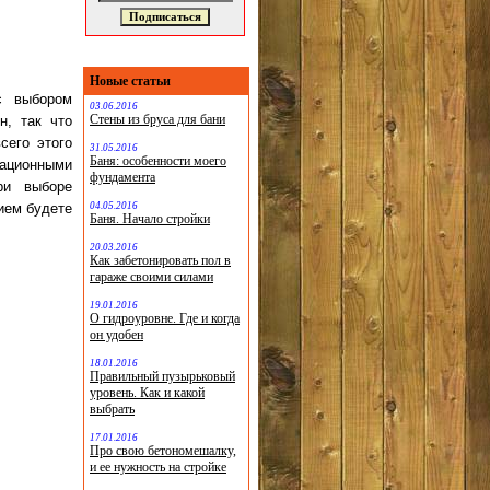
Новые статьи
с выбором
03.06.2016
Стены из бруса для бани
н, так что
сего этого
31.05.2016
Баня: особенности моего
вационными
фундамента
ри выборе
04.05.2016
ием будете
Баня. Начало стройки
20.03.2016
Как забетонировать пол в
гараже своими силами
19.01.2016
О гидроуровне. Где и когда
он удобен
18.01.2016
Правильный пузырьковый
уровень. Как и какой
выбрать
17.01.2016
Про свою бетономешалку,
и ее нужность на стройке