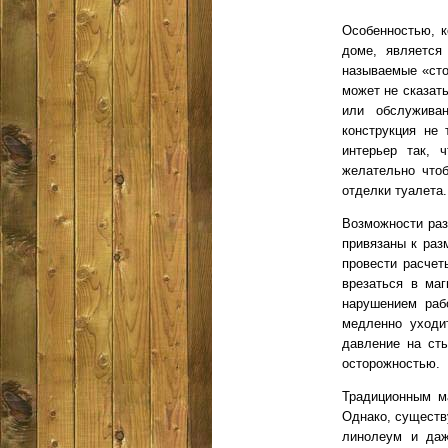
Особенностью, к
доме, является
называемые «сто
может не сказать
или обслужива
конструкция не
интерьер так, 
желательно чтоб
отделки туалета.
Возможности раз
привязаны к раз
провести расчет
врезаться в маг
нарушением раб
медленно уходи
давление на сты
осторожностью.
Традиционным м
Однако, существ
линолеум и даж