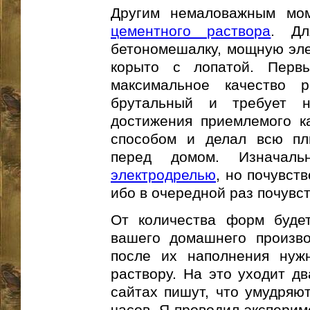
Другим немаловажным мом
цементного раствора
. Дл
бетономешалку, мощную эле
корыто с лопатой. Перв
максимальное качество 
брутальный и требует 
достижения приемлемого к
способом и делал всю пли
перед домом. Изначаль
электродрелью
, но почувств
ибо в очередной раз почувст
От количества форм буде
вашего домашнего произво
после их наполнения нужн
раствору. На это уходит д
сайтах пишут, что умудряют
часов. Я проводил экспери