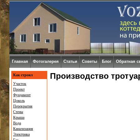
Главная
Фотогалерея
Статьи
Советы
Блог
Обратная с
Производство тротуа
Как строил
Участок
Проект
Фундамент
Цоколь
Перекрытия
Стены
Крыша
Вода
Канализация
Электрика