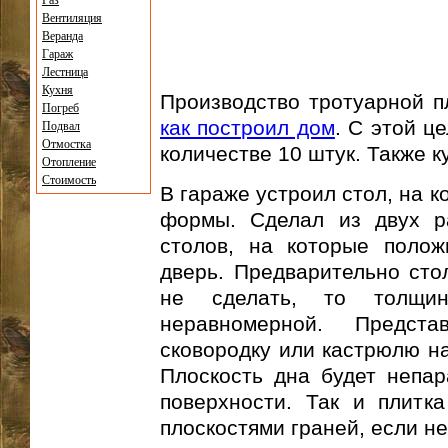
Газ
Вентиляция
Веранда
Гараж
Лестница
Кухня
Производство тротуарной пл
Погреб
как построил дом
. С этой ц
Подвал
Отмостка
количестве 10 штук. Также 
Отопление
Стоимость
В гараже устроил стол, на 
формы. Сделал из двух р
столов, на которые поло
дверь. Предварительно ст
не сделать, то толщ
неравномерной. Предста
сковородку или кастрюлю на
Плоскость дна будет непар
поверхности. Так и плитк
плоскостями граней, если н