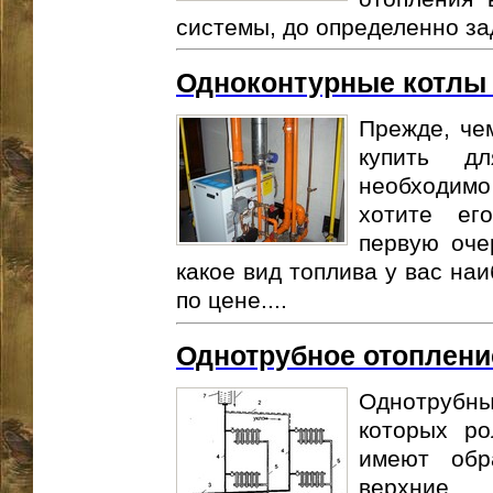
системы, до определенно зад
Одноконтурные котлы
Прежде, че
купить д
необходимо
хотите ег
первую оче
какое вид топлива у вас на
по цене....
Однотрубное отоплени
Однотрубн
которых ро
имеют обр
верхние