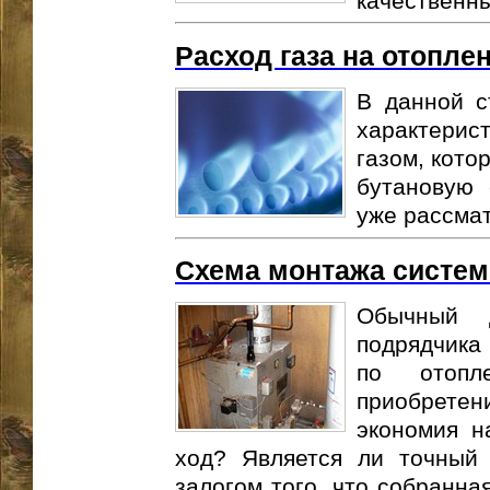
качественны
Расход газа на отопле
В данной с
характерис
газом, кото
бутановую 
уже рассмат
Схема монтажа систем
Обычный 
подрядчика
по отопл
приобрете
экономия н
ход? Является ли точный
залогом того, что собранна