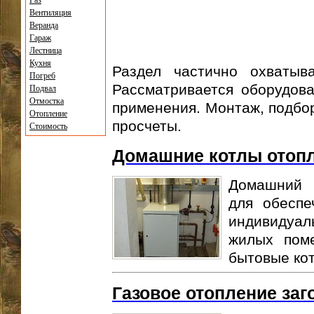
Газ
Вентиляция
Веранда
Гараж
Лестница
Кухня
Раздел частично охватыв
Погреб
Рассматривается оборудова
Подвал
Отмостка
применения. Монтаж, подбор
Отопление
просчеты.
Стоимость
Домашние котлы отоп
Домашний 
для обеспе
индивидуа
жилых пом
бытовые кот
Газовое отопление заг