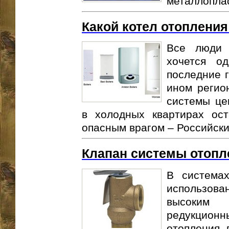
металлоплас
Какой котел отоплени
Все люди 
хочется о
последние г
ином регион
системы це
в холодных квартирах ос
опасным врагом – Российски
Клапан системы отопл
В системах
использова
высоким
редукцион
отопления 