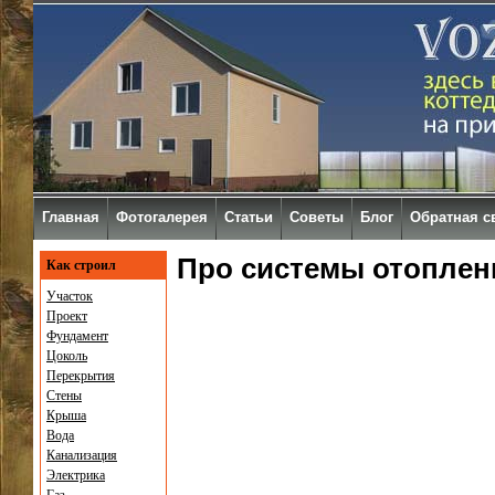
Главная
Фотогалерея
Статьи
Советы
Блог
Обратная с
Про системы отоплен
Как строил
Участок
Проект
Фундамент
Цоколь
Перекрытия
Стены
Крыша
Вода
Канализация
Электрика