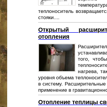
температур
теплоноситель возвращает
стояки....
Открытый расшири
отопления
Расширите
устанавлив
того, чтоб
теплоносите
нагрева, та
уровня объема теплоносител
в систему. Расширительные 
применение в гравитационно
Отопление теплицы с