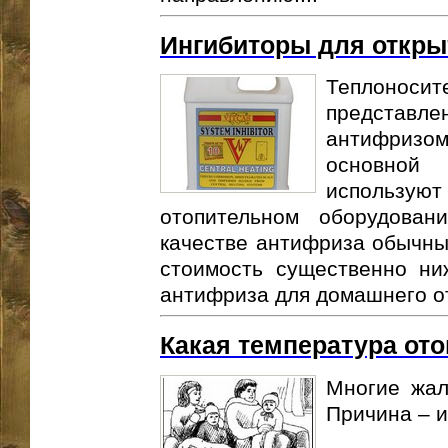
Ингибиторы для откры
Теплонос
представ
антифризо
основной
использ
отопительном оборудован
качестве антифриза обычны
стоимость существенно ни
антифриза для домашнего от
Какая температура от
Многие жал
Причина – и