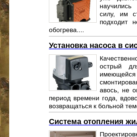
научились
силу, им с
подходит н
обогрева....
Установка насоса в си
Качественн
острый дл
имеющейс
смонтирова
авось, не 
период времени года, вдово
возвращаться к больной теме
Система отопления жи
Проектиров