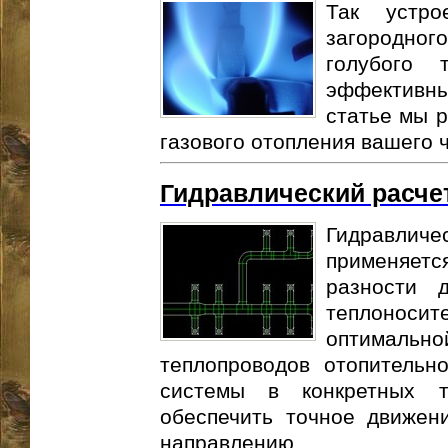
Так устро
загородно
голубого 
эффективн
статье мы 
газового отопления вашего ч
Гидравлический расче
Гидравличес
применяет
разности 
теплонос
оптимально
теплопроводов отопительн
системы в конкретных т
обеспечить точное движен
направлению....