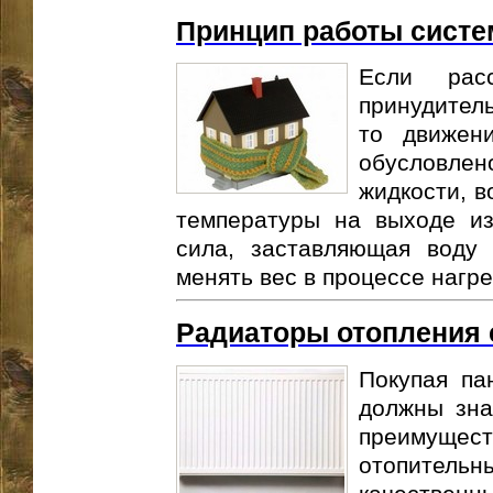
Принцип работы систе
Если расс
принудител
то движен
обусловлен
жидкости, 
температуры на выходе из
сила, заставляющая воду 
менять вес в процессе нагрев
Радиаторы отопления
Покупая па
должны зна
преимуще
отопител