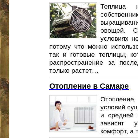
Теплица 
собственни
выращиван
овощей. С
условиях н
потому что можно использо
так и готовые теплицы, к
распространение за после
только растет....
Отопление в Самаре
Отопление
условий сущ
и средней 
зависят у
комфорт, а 