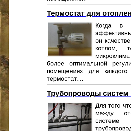
Термостат для отопле
Когда в с
эффективны
он качеств
котлом, 
микроклимат
более оптимальной регул
помещениях для каждого
термостат....
Трубопроводы систем
Для того чт
между от
системе
трубопро