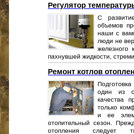
Регулятор температур
С развити
объемов пр
наши с вам
люди не вер
железного 
пахнувшей жидкости, стремит
Ремонт котлов отопле
Подготовка
один из с
качества п
только комф
и ее элем
отопительный сезон. Прежд
отопления следует т