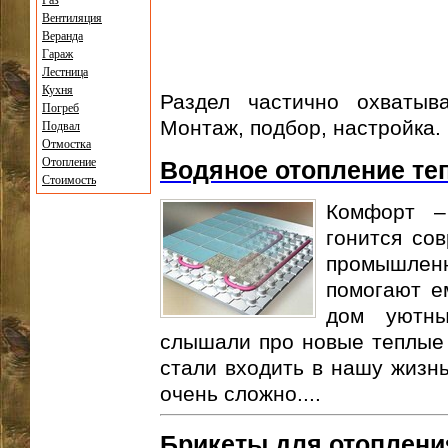
Газ
Вентиляция
Веранда
Гараж
Лестница
Кухня
Раздел частично охватыв
Погреб
Монтаж, подбор, настройка.
Подвал
Отмостка
Отопление
Водяное отопление те
Стоимость
Комфорт –
гонится со
промышле
помогают е
дом уютны
слышали про новые теплые 
стали входить в нашу жизнь
очень сложно....
Брикеты для отоплени