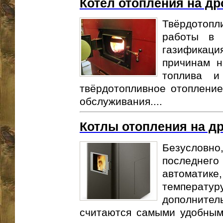
Котел отопления на др
Твёрдотопл
работы в 
газификаци
причинам н
топлива и
твёрдотопливное отопление
обслуживания....
Котлы отопления на д
Безусловн
последнего
автомати
темпера
дополните
считаются самыми удобным