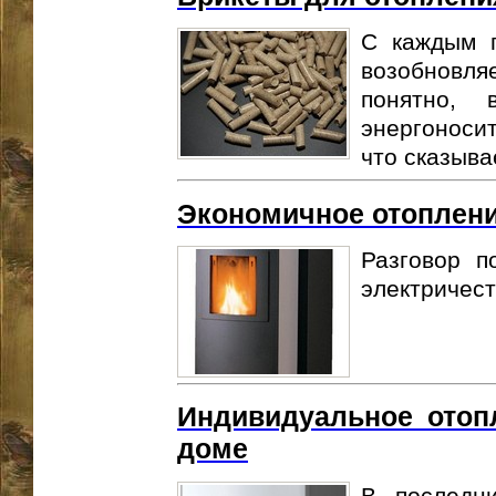
С каждым г
возобновля
понятно,
энергоноси
что сказыва
Экономичное отоплен
Разговор п
электричест
Индивидуальное отоп
доме
В последн