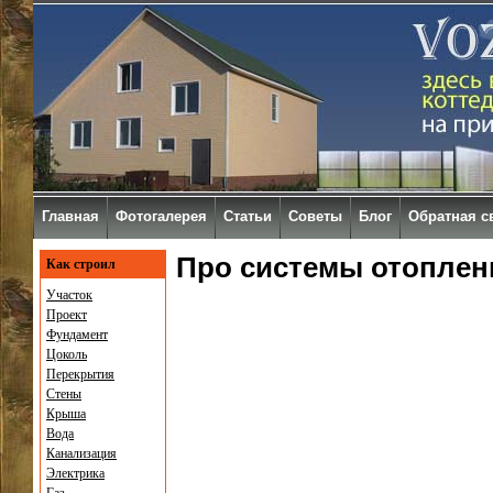
Главная
Фотогалерея
Статьи
Советы
Блог
Обратная с
Про системы отоплен
Как строил
Участок
Проект
Фундамент
Цоколь
Перекрытия
Стены
Крыша
Вода
Канализация
Электрика