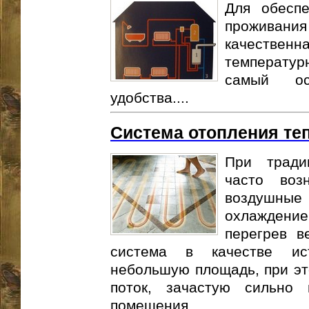
Для обеспе
прожива
качествен
температурн
самый ос
удобства....
Система отопления те
При тради
часто воз
воздушны
охлаждени
перегрев в
система в качестве ист
небольшую площадь, при э
поток, зачастую сильно 
помещения....