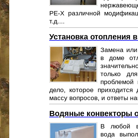
нержавеюще
РЕ-Х различной модификац
т.д....
Установка отопления 
Замена или
в доме от
значитель
только дл
проблемой 
дело, которое приходится 
массу вопросов, и ответы най
Водяные конвекторы 
В любой в
вода выпол