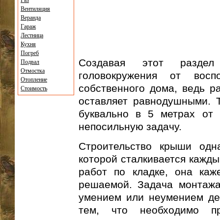
Газ
Вентиляция
Веранда
Гараж
Лестница
Кухня
Погреб
Создавая этот раздел
Подвал
Отмостка
головокружения от вос
Отопление
собственного дома, ведь р
Стоимость
оставляет равнодушными. Т
буквально в 5 метрах от 
непосильную задачу.
Строительство крыши одн
которой сталкивается кажды
работ по кладке, она каж
решаемой. Задача монтажа
умением или неумением дер
тем, что необходимо пр