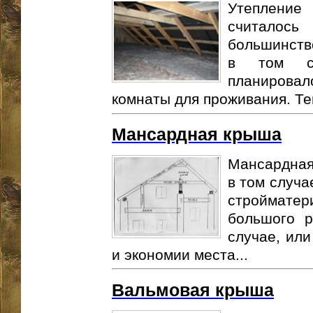
Утеплени
считалос
большинств
в том сл
планиров
комнаты для проживания. Те
Мансардная крыша
Мансардная
в том случа
стройматери
большого 
случае, или
и экономии места...
Вальмовая крыша