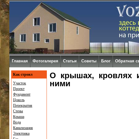
Главная
Фотогалерея
Статьи
Советы
Блог
Обратная с
О крышах, кровлях 
Как строил
ними
Участок
Проект
Фундамент
Цоколь
Перекрытия
Стены
Крыша
Вода
Канализация
Электрика