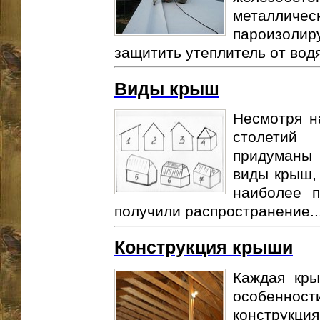
металличес
пароизоли
защитить утеплитель от водя
Виды крыш
Несмотря н
столетий
придуманы
виды крыш, 
наиболее 
получили распространение..
Конструкция крыши
Каждая кры
особеннос
конструкци