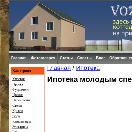
Главная
Фотогалерея
Статьи
Советы
Блог
Обратная с
Главная
/
Ипотека
Как строил
Ипотека молодым сп
Участок
Проект
Фундамент
Цоколь
Перекрытия
Стены
Крыша
Вода
Канализация
Электрика