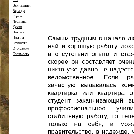
Газ
Вентиляция
Веранда
Гараж
Лестница
Кухня
Погреб
Самым трудным в начале лю
Подвал
Отмостка
найти хорошую работу, дохо
Отопление
в отсутствии опыта и ста
Стоимость
скорее он составляет очен
никто уже давно не надеетс
ведомственное. Если р
зачастую выдавалась ком
квартирка или квартира о
студент заканчивающий в
профессиональное учи
стабильную работу, то теп
только на себя, и мож
правительство, в надежде, 