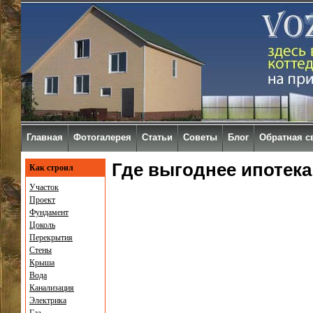
Главная
Фотогалерея
Статьи
Советы
Блог
Обратная с
Где выгоднее ипотека
Как строил
Участок
Проект
Фундамент
Цоколь
Перекрытия
Стены
Крыша
Вода
Канализация
Электрика