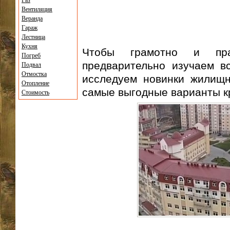
Газ
Вентиляция
Веранда
Гараж
Лестница
Кухня
Чтобы грамотно и пра
Погреб
предварительно изучаем в
Подвал
Отмостка
исследуем новинки жилищн
Отопление
самые выгодные варианты к
Стоимость