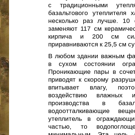
с традиционными утеп
базальтового утеплителя х
несколько раз лучше. 10 
заменяют 117 см керамичес
кирпича и 200 см сил
приравниваются к 25,5 см су
В любом здании важным фа
в сухом состоянии огра
Проникающие пары в сочет
приводят к скорому разруш
впитывает влагу, поэт
воздействию влажных 
производства в база
водоотталкивающие веще
утеплитель в ограждающи
частью, то водопогл
минимальным. Эта цель д