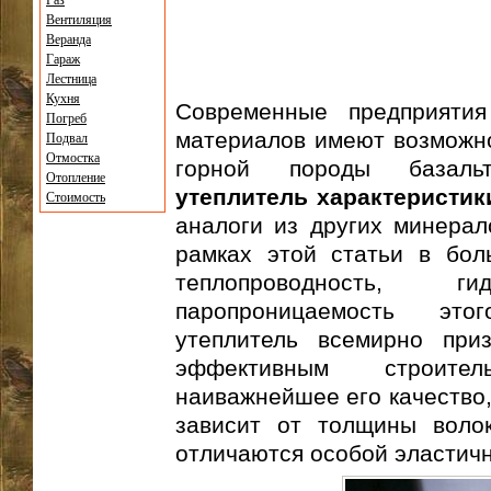
Газ
Вентиляция
Веранда
Гараж
Лестница
Кухня
Современные предприятия
Погреб
материалов имеют возможно
Подвал
Отмостка
горной породы базал
Отопление
утеплитель характеристик
Стоимость
аналоги из других минерал
рамках этой статьи в бол
теплопроводность, 
паропроницаемость это
утеплитель всемирно при
эффективным строите
наиважнейшее его качество,
зависит от толщины волок
отличаются особой эластичн