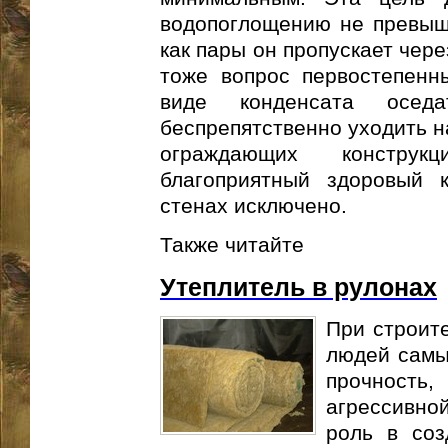
водопоглощению не превыша
как пары он пропускает чер
тоже вопрос первостепенны
виде конденсата осе
беспрепятственно уходить на
ограждающих конструк
благоприятный здоровый 
стенах исключено.
Также читайте
Утеплитель в рулонах
При строите
людей самы
прочность,
агрессивно
роль в со