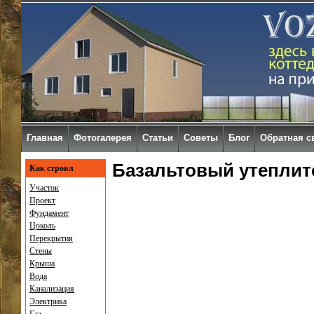
Главная
Фотогалерея
Статьи
Советы
Блог
Обратная с
Базальтовый утеплит
Как строил
Участок
Проект
Фундамент
Цоколь
Перекрытия
Стены
Крыша
Вода
Канализация
Электрика