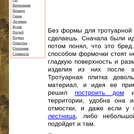
Газ
Вентиляция
Веранда
Гараж
Лестница
Кухня
Без формы для тротуарной 
Погреб
сделаешь. Сначала были и
Подвал
Отмостка
потом понял, что это бре
Отопление
способом формочки стоят н
Стоимость
гладкую поверхность и разм
изделия из них после за
Тротуарная плитка довол
материал, и идея ее прим
решил
построить дом
и 
территории, удобна она и
отмостки, и даже если у
лестница
, либо небольшо
подойдет и там.