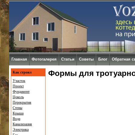
Главная
Фотогалерея
Статьи
Советы
Блог
Обратная с
Формы для тротуарно
Как строил
Участок
Проект
Фундамент
Цоколь
Перекрытия
Стены
Крыша
Вода
Канализация
Электрика