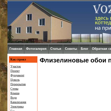
Главная
Фотогалерея
Статьи
Советы
Блог
Обратная с
Флизелиновые обои п
Как строил
Участок
Проект
Фундамент
Цоколь
Перекрытия
Стены
Крыша
Вода
Канализация
Электрика