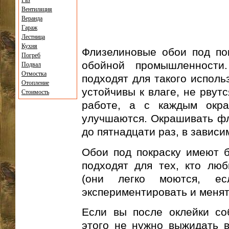
Газ
Вентиляция
Веранда
Гараж
Лестница
Кухня
Флизелиновые обои под по
Погреб
обойной промышленности
Подвал
Отмостка
подходят для такого исполь
Отопление
устойчивы к влаге, не рвут
Стоимость
работе, а с каждым окра
улучшаются. Окрашивать фл
до пятнадцати раз, в зависи
Обои под покраску имеют б
подходят для тех, кто люб
(они легко моются, ес
экспериментировать и менят
Если вы после оклейки соб
этого не нужно выжидать в