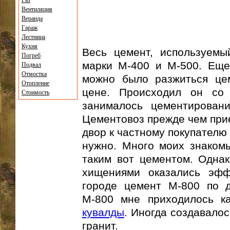
Газ
Вентиляция
Веранда
Гараж
Лестница
Кухня
Весь цемент, используем
Погреб
марки М-400 и М-500. Еще
Подвал
Отмостка
можно было разжиться це
Отопление
цене. Происходил он со 
Стоимость
занималось цементирован
Цементовоз прежде чем прие
двор к частному покупателю
нужно. Много моих знаком
таким вот цементом. Одна
хищениями оказались эф
городе цемент М-800 по 
М-800 мне приходилось к
кувалды
. Иногда создавалос
гранит.